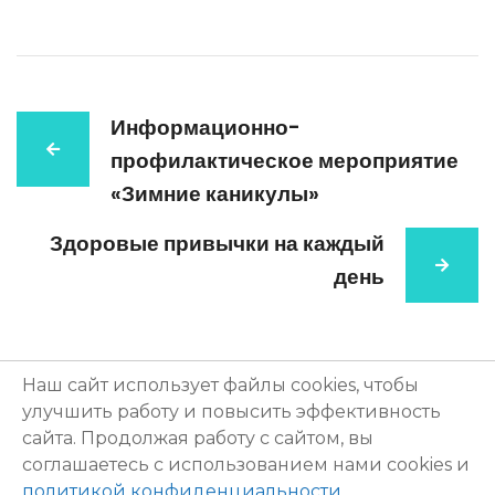
Информационно-
профилактическое мероприятие
«Зимние каникулы»
Здоровые привычки на каждый
день
Наш сайт использует файлы cookies, чтобы
улучшить работу и повысить эффективность
МБОУ "Школа №173 с углубленным изучением отдельных
сайта. Продолжая работу с сайтом, вы
предметов имени героя Советского Союза Д.А.Аристархова"
соглашаетесь с использованием нами cookies и
603146, Нижний Новгород ул. Бекетова, д. 29а +7 (831) 412-09-80,
политикой конфиденциальности
.