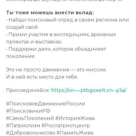
Ты тоже можешь внести вклад:
• Найди поисковый отряд в своём регионе или
создай свой
• Прими участие в экспедициях, архивных
проектах и выставках.
• Поддержи дело, которое объединяет
поколения
Это не просто движение — это миссия.
И в ней есть место для тебя.
Присоединяйся:
https://xn—-ptbgoeelt.xn--p1ai/
#ПоисковоеДвижениеРоссии
#ПоисковикиРФ
#СвязьПоколений #ИсторияЖива
#Патриотизм #Роспатриотцентр
#Добровольчество #ПамятьЖива