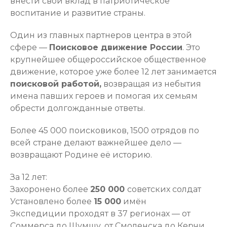
внести свой вклад в патриотическое
воспитание и развитие страны.
Один из главных партнеров центра в этой
сфере —
Поисковое движение России
. Это
крупнейшее общероссийское общественное
движение, которое уже более 12 лет занимается
поисковой работой,
возвращая из небытия
имена павших героев и помогая их семьям
обрести долгожданные ответы.
Более 45 000 поисковиков, 1500 отрядов по
всей стране делают важнейшее дело —
возвращают Родине её историю.
За 12 лет:
Захоронено более
250 000
советских солдат
Установлено более
15 000
имён
Экспедиции проходят в 37 регионах — от
Соммерса до Шумшу, от Смоленска до Керчи