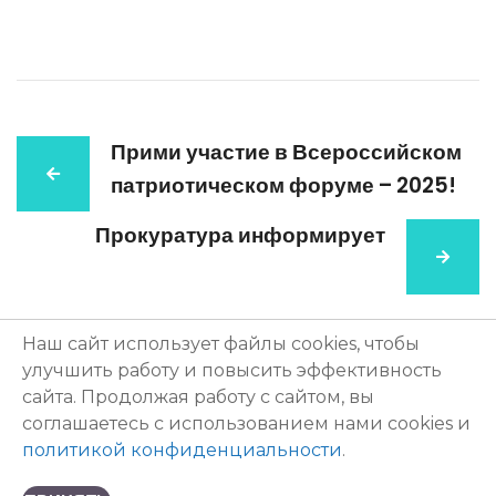
Прими участие в Всероссийском
патриотическом форуме – 2025!
Прокуратура информирует
Наш сайт использует файлы cookies, чтобы
улучшить работу и повысить эффективность
МБОУ "Школа №173 с углубленным изучением отдельных
сайта. Продолжая работу с сайтом, вы
предметов имени героя Советского Союза Д.А.Аристархова"
соглашаетесь с использованием нами cookies и
603146, Нижний Новгород ул. Бекетова, д. 29а +7 (831) 412-09-80,
политикой конфиденциальности
.
+7 (831) 412-05-21