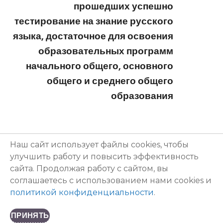
прошедших успешно
тестирование на знание русского
языка, достаточное для освоения
образовательных программ
начального общего, основного
общего и среднего общего
образования
Наш сайт использует файлы cookies, чтобы
улучшить работу и повысить эффективность
МБОУ "Школа №173 с углубленным изучением отдельных
сайта. Продолжая работу с сайтом, вы
предметов имени героя Советского Союза Д.А.Аристархова"
соглашаетесь с использованием нами cookies и
603146, Нижний Новгород ул. Бекетова, д. 29а +7 (831) 412-09-80,
политикой конфиденциальности
.
+7 (831) 412-05-21
ПРИНЯТЬ
Политика конфиденциальности