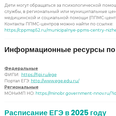
Дети могут обращаться за психологической пом
службы, в региональный или муниципальные це
медицинской и социальной помощи (ППМС-цент
Контакты ППМС-центров можно найти по ссылке:
https://cppmsp52.ru/
municipalnye-ppms-centry-
nizh
Информационные ресурсы по 
Федеральные
ФИПИ:
https://fipi.ru/ege
Портал ЕГЭ:
http://www.ege.edu.ru/
Региональные
МОНиМП НО:
https://minobr.government-nnov.ru/?i
Расписание ЕГЭ в 2025 году