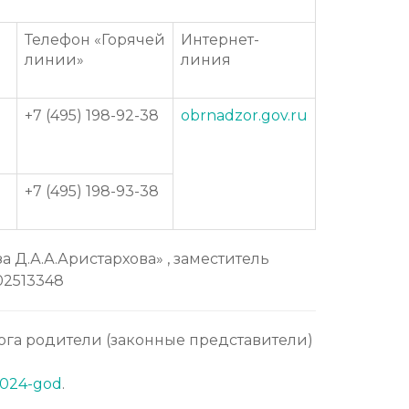
Телефон «Горячей
Интернет-
линии»
линия
+7 (495) 198-92-38
obrnadzor.gov.ru
+7 (495) 198-93-38
 Д.А.А.Аристархова» , заместитель
02513348
ога родители (законные представители)
024-god
.