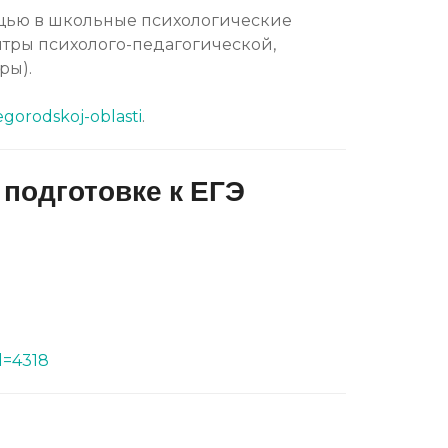
ощью в школьные
психологические
нтры
психолого-педагогической,
ры).
egorodskoj-oblasti
.
подготовке к ЕГЭ
d=4318